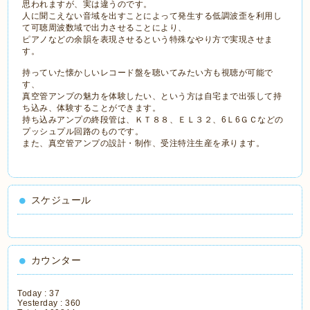
思われますが、実は違うのです。
人に聞こえない音域を出すことによって発生する低調波歪を利用し
て可聴周波数域で出力させることにより、
ピアノなどの余韻を表現させるという特殊なやり方で実現させま
す。
持っていた懐かしいレコード盤を聴いてみたい方も視聴が可能で
す、
真空管アンプの魅力を体験したい、という方は自宅まで出張して持
ち込み、体験することができます。
持ち込みアンプの終段管は、ＫＴ８８、ＥＬ３２、6Ｌ6ＧＣなどの
プッシュプル回路のものです。
また、真空管アンプの設計・制作、受注特注生産を承ります。
スケジュール
カウンター
Today :
37
Yesterday :
360