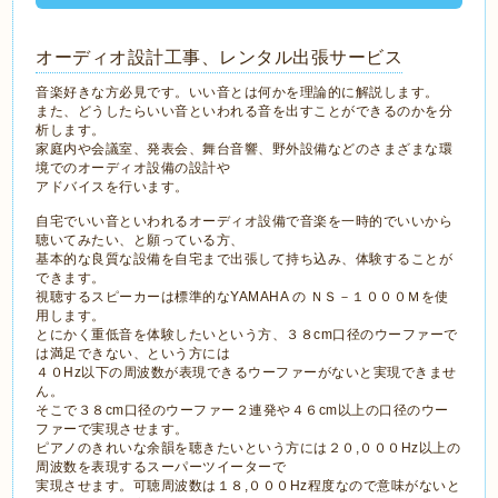
オーディオ設計工事、レンタル出張サービス
音楽好きな方必見です。いい音とは何かを理論的に解説します。
また、どうしたらいい音といわれる音を出すことができるのかを分
析します。
家庭内や会議室、発表会、舞台音響、野外設備などのさまざまな環
境でのオーディオ設備の設計や
アドバイスを行います。
自宅でいい音といわれるオーディオ設備で音楽を一時的でいいから
聴いてみたい、と願っている方、
基本的な良質な設備を自宅まで出張して持ち込み、体験することが
できます。
視聴するスピーカーは標準的なYAMAHA の ＮＳ－１０００Ｍを使
用します。
とにかく重低音を体験したいという方、３８cm口径のウーファーで
は満足できない、という方には
４０Hz以下の周波数が表現できるウーファーがないと実現できませ
ん。
そこで３８cm口径のウーファー２連発や４６cm以上の口径のウー
ファーで実現させます。
ピアノのきれいな余韻を聴きたいという方には２０,０００Hz以上の
周波数を表現するスーパーツイーターで
実現させます。可聴周波数は１８,０００Hz程度なので意味がないと